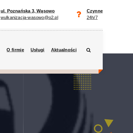
ul. Poznańska 3, Wąsowo
Czynne
wulkanizacja-wasowo@o2.pl
24h/7
O firmie
Usługi
Aktualności