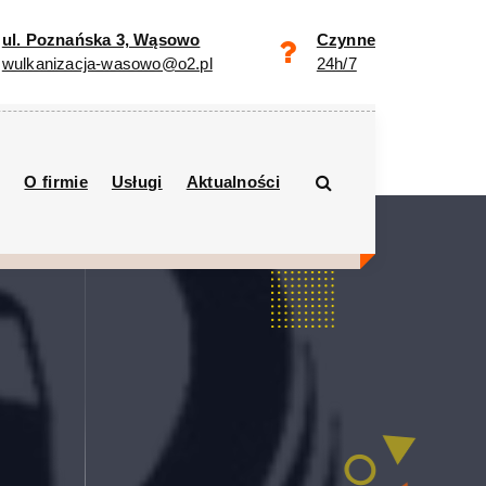
ul. Poznańska 3, Wąsowo
Czynne
wulkanizacja-wasowo@o2.pl
24h/7
O firmie
Usługi
Aktualności