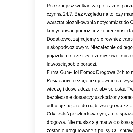
Potrzebujesz wulkanizacji o każdej porz
czynna 24/7. Bez względu na to, czy ma
warsztat bieżnikowania natychmiast do 
kontynuować podróż bez konieczności l
Dodatkowo, zajmujemy się również tran
niskopodwoziowym. Niezależnie od tego
pojazdy rolnicze czy przemysłowe, możesz
łatwością sobie poradzi.
Firma Gum-Hol Pomoc Drogowa 24h to nie 
Posiadamy niezbędne uprawnienia, wysok
wiedzę i doświadczenie, aby sprostać T
bezpiecznie dostarczy uszkodzony samoc
odholuje pojazd do najbliższego warszta
Gdy jesteś poszkodowanym, a nie spraw
drogowa. Nie musisz się martwić o kosz
zostanie uregulowane z polisy OC spr