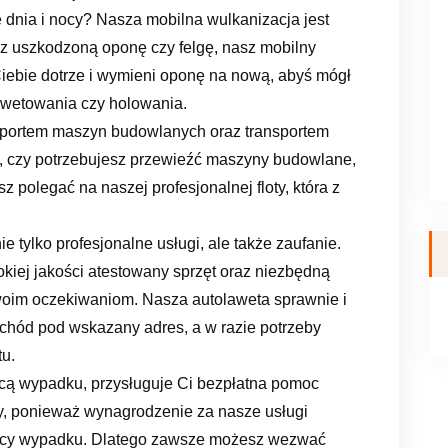
e dnia i nocy? Nasza mobilna wulkanizacja jest
sz uszkodzoną oponę czy felgę, nasz mobilny
Ciebie dotrze i wymieni oponę na nową, abyś mógł
awetowania czy holowania.
sportem maszyn budowlanych oraz transportem
, czy potrzebujesz przewieźć maszyny budowlane,
 polegać na naszej profesjonalnej floty, która z
tylko profesjonalne usługi, ale także zaufanie.
iej jakości atestowany sprzęt oraz niezbędną
woim oczekiwaniom. Nasza autolaweta sprawnie i
hód pod wskazany adres, a w razie potrzeby
tu.
cą wypadku, przysługuje Ci bezpłatna pomoc
ty, ponieważ wynagrodzenie za nasze usługi
awcy wypadku. Dlatego zawsze możesz wezwać