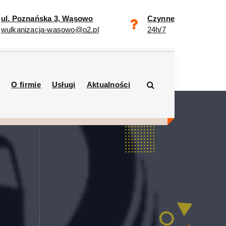
ul. Poznańska 3, Wąsowo
Czynne
wulkanizacja-wasowo@o2.pl
24h/7
O firmie
Usługi
Aktualności