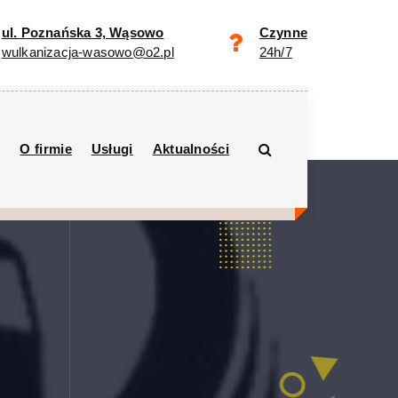
ul. Poznańska 3, Wąsowo
Czynne
wulkanizacja-wasowo@o2.pl
24h/7
O firmie
Usługi
Aktualności