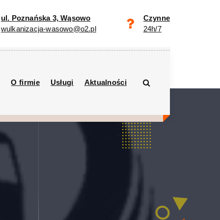
ul. Poznańska 3, Wąsowo
Czynne
wulkanizacja-wasowo@o2.pl
24h/7
O firmie
Usługi
Aktualności