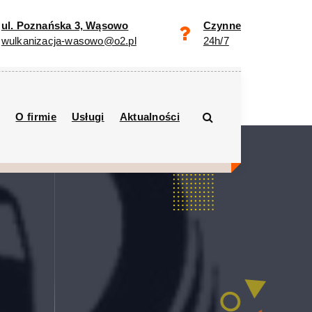
ul. Poznańska 3, Wąsowo
Czynne
wulkanizacja-wasowo@o2.pl
24h/7
O firmie
Usługi
Aktualności