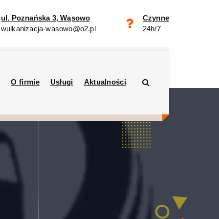
ul. Poznańska 3, Wąsowo
Czynne
wulkanizacja-wasowo@o2.pl
24h/7
O firmie
Usługi
Aktualności