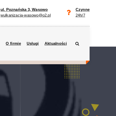
ul. Poznańska 3, Wąsowo
Czynne
wulkanizacja-wasowo@o2.pl
24h/7
O firmie
Usługi
Aktualności