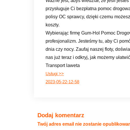
Ważne jest, abyś wiedział, że jeśli jes
przysługuje Ci bezpłatna pomoc drogow
polisy OC sprawcy, dzięki czemu może
koszty.
Wybierając firmę Gum-Hol Pomoc Drogo
profesjonalizm. Jesteśmy tu, aby Ci pomó
dnia czy nocy. Zaufaj naszej floty, dośw
nas już teraz i odkryj, jak możemy ułatwi
Transport laweta
Usługi >>
2023-05-22-12-58
Dodaj komentarz
Twój adres email nie zostanie opublikowa