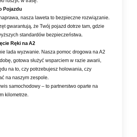
o ruszyć w trasę.
o Pojazdu
naprawa, nasza laweta to bezpieczne rozwiązanie.
ęt gwarantują, że Twój pojazd dotrze tam, gdzie
jwyższych standardów bezpieczeństwa.
cie Ręki na A2
nie lada wyzwanie. Nasza pomoc drogowa na A2
dobę, gotowa służyć wsparciem w razie awarii,
du na to, czy potrzebujesz holowania, czy
ać na naszym zespole.
rwis samochodowy – to partnerstwo oparte na
m kilometrze.