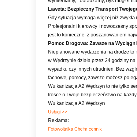
wymieniamy, i doradzamy, byś mógł śmiał
Laweta: Bezpieczny Transport Twojeg
Gdy sytuacja wymaga więcej niż zwykła 
Profesjonalni kierowcy i nowoczesny sprz
jest to konieczne, z poszanowaniem na
Pomoc Drogowa: Zawsze na Wyciągnię
Nieplanowane wydarzenia na drodze to 
w Wędrzynie działa przez 24 godziny na 
wypadku czy innych utrudnień. Bez wzglę
fachowej pomocy, zawsze możesz poleg
Wulkanizacja A2 Wędrzyn to nie tylko se
trosce o Twoje bezpieczeństwo na każdy
Wulkanizacja A2 Wędrzyn
Usługi >>
Reklama:
Fotowoltaika Chełm cennik