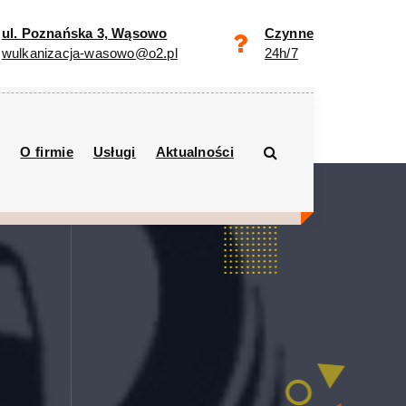
ul. Poznańska 3, Wąsowo
Czynne
wulkanizacja-wasowo@o2.pl
24h/7
O firmie
Usługi
Aktualności