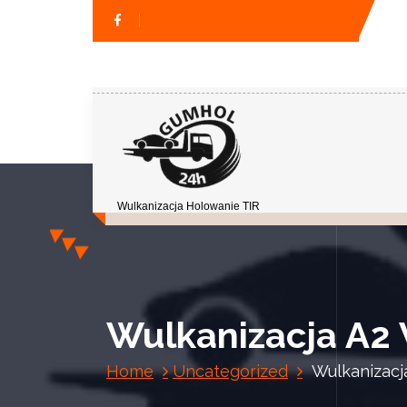
Wulkanizacja Holowanie TIR
Wulkanizacja A2
Home
Uncategorized
Wulkanizacj