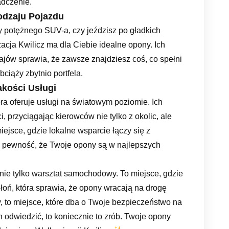
adczenie.
odzaju Pojazdu
y potężnego SUV-a, czy jeździsz po gładkich
acja Kwilicz ma dla Ciebie idealne opony. Ich
ajów sprawia, że zawsze znajdziesz coś, co spełni
ciąży zbytnio portfela.
akości Usługi
óra oferuje usługi na światowym poziomie. Ich
, przyciągając kierowców nie tylko z okolic, ale
iejsce, gdzie lokalne wsparcie łączy się z
Ci pewność, że Twoje opony są w najlepszych
ie tylko warsztat samochodowy. To miejsce, gdzie
łoń, która sprawia, że opony wracają na drogę
y, to miejsce, które dba o Twoje bezpieczeństwo na
ch odwiedzić, to koniecznie to zrób. Twoje opony