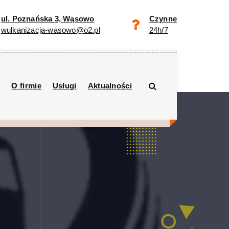
ul. Poznańska 3, Wąsowo
Czynne
wulkanizacja-wasowo@o2.pl
24h/7
O firmie
Usługi
Aktualności