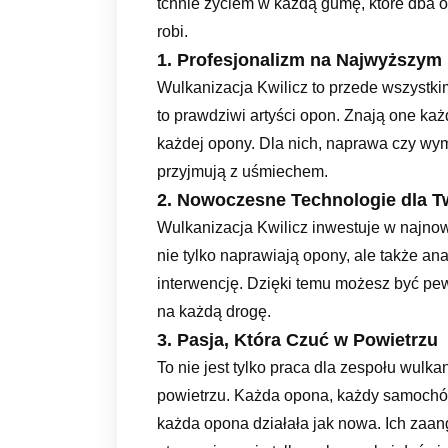
tchnie życiem w każdą gumę, które dba o
robi.
1. Profesjonalizm na Najwyższym
Wulkanizacja Kwilicz to przede wszystkim
to prawdziwi artyści opon. Znają one każ
każdej opony. Dla nich, naprawa czy wymi
przyjmują z uśmiechem.
2. Nowoczesne Technologie dla 
Wulkanizacja Kwilicz inwestuje w najno
nie tylko naprawiają opony, ale także ana
interwencję. Dzięki temu możesz być pe
na każdą drogę.
3. Pasja, Która Czuć w Powietrzu
To nie jest tylko praca dla zespołu wulkan
powietrzu. Każda opona, każdy samochód 
każda opona działała jak nowa. Ich zaan