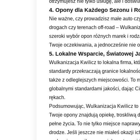
otrzymujesz nie tylko usługę, ale i doświ
4. Opony dla Każdego Sezonu i R
Nie ważne, czy prowadzisz małe auto cz
drogach czy terenach off-road – Wulkaniz
szeroki wybór opon różnych marek i rodz
Twoje oczekiwania, a jednocześnie nie ob
5. Lokalne Wsparcie, Światowej J
Wulkanizacja Kwilicz to lokalna firma, kt
standardy przekraczają granice lokalności
także z odleglejszych miejscowości. To m
globalnymi standardami jakości, dając 
rękach.
Podsumowując, Wulkanizacja Kwilicz to n
Twoje opony znajdują opiekę, troskliwą d
pełne życia. To nie tylko miejsce napraw
drodze. Jeśli jeszcze nie miałeś okazji i